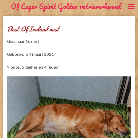
Of Eager Spirit Golden retrieverkennel
Ga
direct
naar
Best Of Ireland nest
de
hoofdinhoud
Gina haar 1e nest
Geboren: 24 maart 2021
9 pups, 5 teefjes en 4 reuen