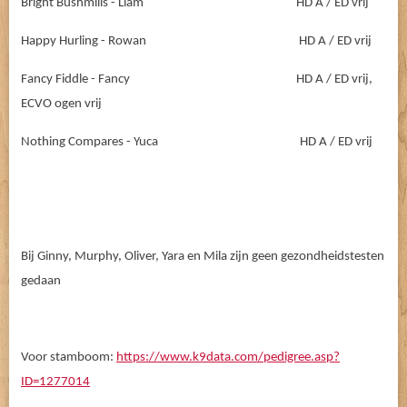
Bright Bushmills - Liam HD A / ED vrij
Happy Hurling - Rowan HD A / ED vrij
Fancy Fiddle - Fancy HD A / ED vrij,
ECVO ogen vrij
Nothing Compares - Yuca HD A / ED vrij
Bij Ginny, Murphy, Oliver, Yara en Mila zijn geen gezondheidstesten
gedaan
Voor stamboom:
https://www.k9data.com/pedigree.asp?
ID=1277014