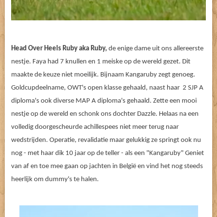
Head Over Heels Ruby aka Ruby,
de enige dame uit ons allereerste
nestje. Faya had 7 knullen en 1 meiske op de wereld gezet. Dit
maakte de keuze niet moeilijk. Bijnaam Kangaruby zegt genoeg.
Goldcupdeelname, OWT's open klasse gehaald, naast haar 2 SJP A
diploma's ook diverse MAP A diploma's gehaald. Zette een mooi
nestje op de wereld en schonk ons dochter Dazzle. Helaas na een
volledig doorgescheurde achillespees niet meer terug naar
wedstrijden. Operatie, revalidatie maar gelukkig ze springt ook nu
nog - met haar dik 10 jaar op de teller - als een "Kangaruby" Geniet
van af en toe mee gaan op jachten in België en vind het nog steeds
heerlijk om dummy's te halen.