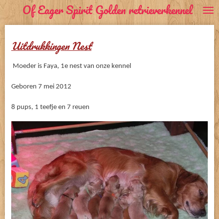
Of Eager Spirit Golden retrieverkennel
Ga
direct
naar
Uitdrukkingen Nest
de
hoofdinhoud
Moeder is Faya, 1e nest van onze kennel
Geboren 7 mei 2012
8 pups, 1 teefje en 7 reuen