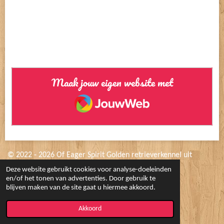
Maak jouw eigen website met
JouwWeb
© 2022 - 2026 Of Eager Spirit Golden retrieverkennel uit
werklijnen
Deze website gebruikt cookies voor analyse-doeleinden
en/of het tonen van advertenties. Door gebruik te
Powered by
JouwWeb
blijven maken van de site gaat u hiermee akkoord.
Akkoord