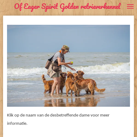
Of Eager Spirit Golden retrieverkennel
Ga
direct
naar
de
hoofdinhoud
Klik op de naam van de desbetreffende dame voor meer
informatie.